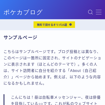
ポケカブログ
MENU
お問い合わせ
無料で回せるオリパ15選
サンプルページ
デモプリセット記事 #6
サンプルページ
デモプリセット記事 Part12
トップページ
プライバシーポリシー
こちらはサンプルページです。ブログ投稿とは異なり、
利用規約／特定商取引法に基づく表記
このページは一箇所に固定され、サイトのナビゲーショ
有料記事の決済完了ページ
ンに表示されます（ほとんどのテーマで）。多くの人
管理人プロフィール
は、サイト訪問者に自分を紹介する「About（自己紹
記事一覧
介）」ページから始めます。例えば、以下のような内容
運営者情報
になるかもしれません。
こんにちは！昼は自転車メッセンジャー、夜は俳優
を目指している○○です。これが私のウェブサイト