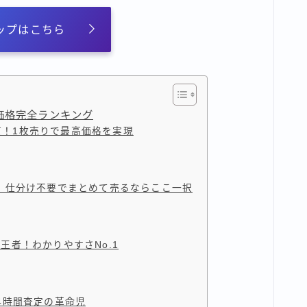
ップはこちら
取価格完全ランキング
道！1枚売りで最高価格を実現
便性！仕分け不要でまとめて売るならここ一択
対王者！わかりやすさNo.1
！24時間査定の革命児