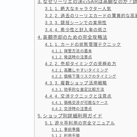
なぜリーリエの決心SARは高額なのか？
1. 絶大なキャラクター人気
2. 過去のリーリエカードの驚異的な高
3. 競技シーンでの実用性
4. 希少性と封入率の低さ
高額売却のための完全攻略法
1. カードの状態管理テクニック
保管方法の基本
発送時の注意点
2. 売却タイミングの見極め方
高騰しやすいタイミング
価格下落リスクのタイミング
3. 複数ショップ活用戦略
効率的な査定比較方法
4. 交渉テクニックと注意点
価格交渉が可能なケース
交渉時の注意点
ショップ別詳細利用ガイド
遊々亭利用の完全マニュアル
事前準備
利用手順