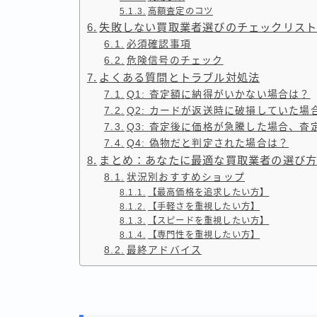
高額査定のコツ
失敗しない買取業者選びのチェックリス
必須確認事項
危険信号のチェック
よくある質問とトラブル対処法
Q1: 査定額に納得がいかない場合は？
Q2: カードが返送時に破損していた場
Q3: 査定後に価格が急騰した場合、査
Q4: 偽物だと判定された場合は？
まとめ：あなたに最適な買取業者の選び
状況別おすすめショップ
【最高価格を追求したい方】
【手軽さを重視したい方】
【スピードを重視したい方】
【専門性を重視したい方】
最終アドバイス