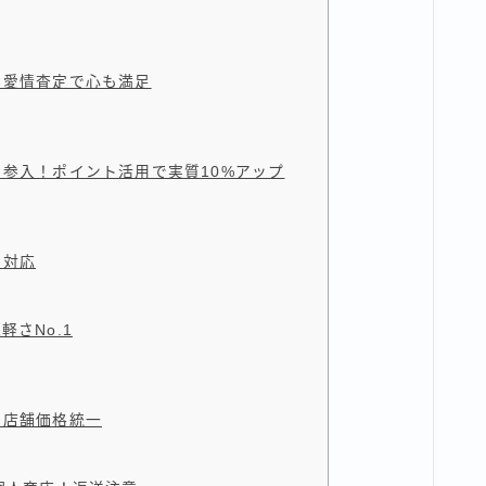
！愛情査定で心も満足
カ参入！ポイント活用で実質10%アップ
も対応
軽さNo.1
・店舗価格統一