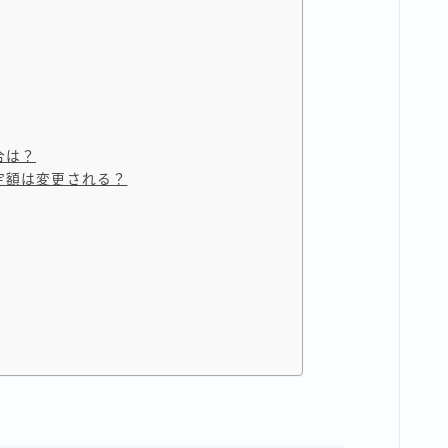
ト
合は？
定額は変更される？
方